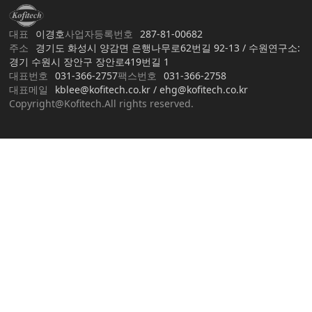
대표
이경호
사업자등록번호
287-81-00682
주소
경기도 화성시 양감면 은행나무로62번길 92-13 / 수원연구소:
경기 수원시 장안구 장안로419번길 1
대표번호
031-366-2757
팩스번호
031-366-2758
대표메일
kblee@kofitech.co.kr / ehg@kofitech.co.kr
Copyright@Kofitech.All rights reserved.